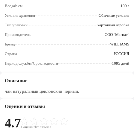
Череповец
Вес,объем
100 г
Ярославль
Условия хранения
Обычные условия
Тип упаковки
картонная коробка
Производитель
ООО "Магнат"
Бренд
WILLIAMS
Страна
РОССИЯ
Период службы/Срок годности
1095 дней
Описание
чай натуральный цейлонский черный.
Оценки и отзывы
4.7
4
оценки
Нет отзывов