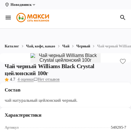
Новодвинск
Вологда
Архангельск
Великий Устюг
Каталог
Чай, кофе, какао
Чай
Черный
Чай черный William
Киров
Кирово-Чепецк
Чай черный Williams Black Crystal
цейлонский 100г
Коряжма
4.7
4 оценки
Нет отзывов
Котлас
Состав
Новодвинск
чай натуральный цейлонский черный.
Рыбинск
Характеристики
Северодвинск
Артикул
549295-7