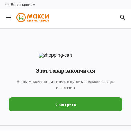
Новодвинск
Вологда
Архангельск
Великий Устюг
Киров
Кирово-Чепецк
Этот товар закончился
Коряжма
Но вы можете посмотреть и купить похожие товары
Котлас
в наличии
Новодвинск
Смотреть
Рыбинск
Северодвинск