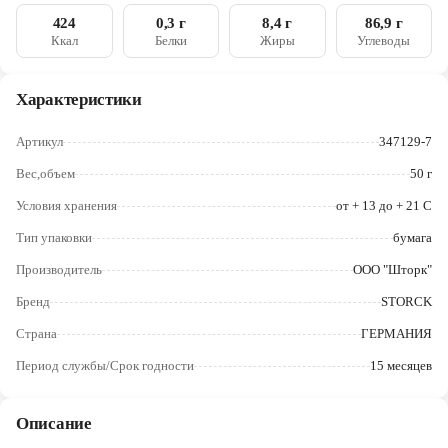
Череповец
424
0,3 г
8,4 г
86,9 г
Ккал
Белки
Жиры
Углеводы
Ярославль
Характеристики
Артикул
347129-7
Вес,объем
50 г
Условия хранения
от + 13 до + 21 С
Тип упаковки
бумага
Производитель
ООО "Шторк"
Бренд
STORCK
Страна
ГЕРМАНИЯ
Период службы/Срок годности
15 месяцев
Описание