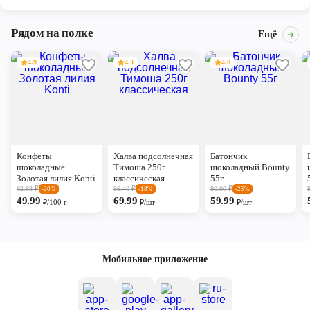
Рядом на полке
Ещё
4.9
4.3
4.8
Конфеты
Халва подсолнечная
Батончик
шоколадные
Тимоша 250г
шоколадный Bounty
Золотая лилия Konti
классическая
55г
62.63
₽
86.40
₽
80.00
₽
-20%
-18%
-25%
49.99
69.99
59.99
₽/100 г
₽/шт
₽/шт
Мобильное приложение