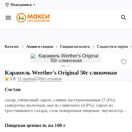
Новодвинск
Вологда
Архангельск
Великий Устюг
Каталог
Акции и скидки
Скидки каталога
Сладости и торты
Киров
Кирово-Чепецк
Карамель Werther's Original 50г сливочная
Коряжма
5.0
11 оценок
Нет отзывов
Котлас
Состав
Новодвинск
сахар, глюкозный сироп, сливки пастеризованные (7,4%),
сыворотка молочная, масло сливочное (4,8%), сироп из
тростникового сахара, соль поваренная пищевая, эмульгатор
Рыбинск
соевый лецитин (Е3220), ароматизатор ванилин
Северодвинск
Пищевая ценность на 100 г