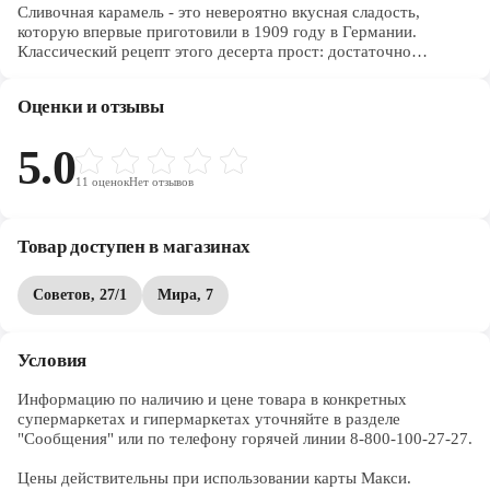
Сливочная карамель - это невероятно вкусная сладость,
которую впервые приготовили в 1909 году в Германии.
Классический рецепт этого десерта прост: достаточно
смешать свежие сливки и растопленное сливочное масло. По
вкусу конфеты в меру сладкие, оставляют нежное молочное
Оценки и отзывы
послевкусие. Они прекрасно подходят для перекуса, так как
утоляют чувство голода и насыщают. В умеренных
количествах такую карамель можно есть даже тем, кто следит
5.0
за фигурой.
11
оценок
Нет отзывов
Товар доступен в магазинах
Советов, 27/1
Мира, 7
Условия
Информацию по наличию и цене товара в конкретных 
супермаркетах и гипермаркетах уточняйте в разделе 
"Сообщения" или по телефону горячей линии 8-800-100-27-27. 

Цены действительны при использовании карты Макси.