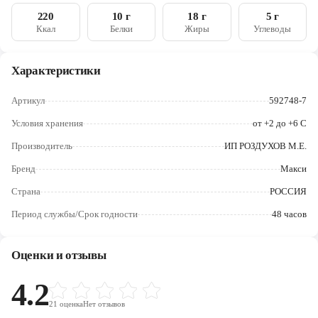
Череповец
220
10 г
18 г
5 г
Ккал
Белки
Жиры
Углеводы
Ярославль
Характеристики
Артикул
592748-7
Условия хранения
от +2 до +6 С
Производитель
ИП РОЗДУХОВ М.Е.
Бренд
Макси
Страна
РОССИЯ
Период службы/Срок годности
48 часов
Оценки и отзывы
4.2
21
оценка
Нет отзывов