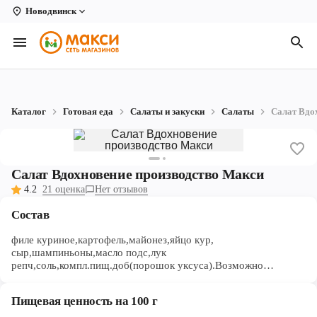
Новодвинск
Вологда
Архангельск
Великий Устюг
Каталог
Готовая еда
Салаты и закуски
Салаты
Салат Вдо
Киров
Кирово-Чепецк
Салат Вдохновение производство Макси
Коряжма
4.2
21 оценка
Нет отзывов
Котлас
Состав
Новодвинск
филе куриное,картофель,майонез,яйцо кур,
сыр,шампиньоны,масло подс,лук
репч,соль,компл.пищ.доб(порошок уксуса).Возможно
Рыбинск
попадание костей.
Северодвинск
Пищевая ценность на 100 г