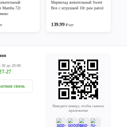
жевательный
Мармелад жевательный Sweet
и Mamba 72г
Box с игрушкой 10г paw patrol
 микс
139.99
шт
₽/шт
ния
:30 до 20:00
27-27
атная связь
Наведите камеру, чтобы скачать
приложение