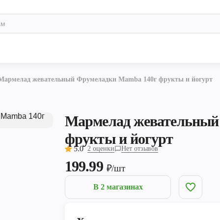
Мармелад жевательный Фрумеладки Mamba 140г фрукты и йогурт
Мармелад жевательный
фрукты и йогурт
5.0
2 оценки
Нет отзывов
199.99
₽/шт
В 2 магазинах