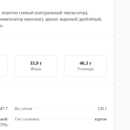
о, лецитин соевый (натуральный эмульгатор),
ароматизатор ванилин), арахис жареный дроблёный,
ь.
33,9 г
40,3 г
Жиры
Углеводы
47-7
Вес,объем
135 г
ьной
Тип упаковки
картон
 75%