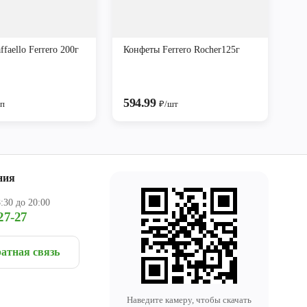
faello Ferrero 200г
Конфеты Ferrero Rocher125г
594.99
уп
₽/шт
ния
:30 до 20:00
27-27
атная связь
Наведите камеру, чтобы скачать