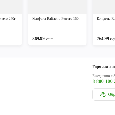
rrero 240г
Конфеты Raffaello Ferrero 150г
Конфеты Raf
369.99
764.99
₽/шт
₽/
Горячая ли
Ежедневно с 8
8-800-100-
Обр