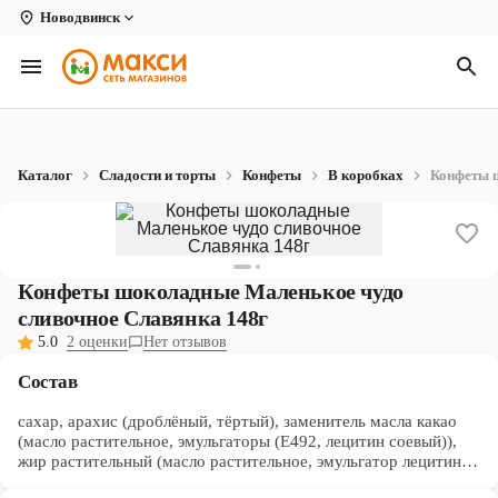
Новодвинск
Вологда
Архангельск
Великий Устюг
Каталог
Сладости и торты
Конфеты
В коробках
Конфеты ш
Киров
Кирово-Чепецк
Коряжма
Конфеты шоколадные Маленькое чудо
сливочное Славянка 148г
Котлас
5.0
2 оценки
Нет отзывов
Новодвинск
Состав
Рыбинск
сахар, арахис (дроблёный, тёртый), заменитель масла какао
(масло растительное, эмульгаторы (Е492, лецитин соевый)),
жир растительный (масло растительное, эмульгатор лецитин
Северодвинск
соевый, антиокислитель концентрат смеси токоферолов), мука