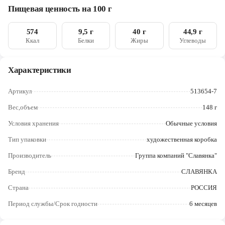
пшеничная, масло кокосовое, ядра фундука (целые, тёртые),
Череповец
Пищевая ценность на 100 г
молоко сухое обезжиренное, какао-порошок, сыворотка
молочная сухая, продукты яичные, крахмал кукурузный,
Ярославль
сливки сухие, ароматизатор, пищевые волокна из отрубей:
574
9,5 г
40 г
44,9 г
клетчатка пищевая, спирт этиловый ректификованный, соль,
Ккал
Белки
Жиры
Углеводы
эмульгаторы (лецитин соевый, эфиры полиглицерина и
взаимоэтерифицированных рициноловых кислот),
разрыхлитель гидрокарбонат натрия, регулятор кислотности
Характеристики
лимонная кислота
Артикул
513654-7
Вес,объем
148 г
Условия хранения
Обычные условия
Тип упаковки
художественная коробка
Производитель
Группа компаний "Славянка"
Бренд
СЛАВЯНКА
Страна
РОССИЯ
Период службы/Срок годности
6 месяцев