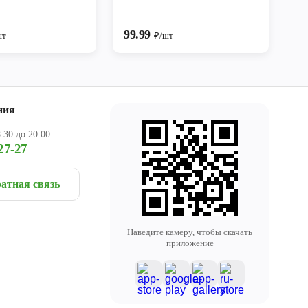
99.99
шт
₽/шт
ния
:30 до 20:00
27-27
атная связь
Наведите камеру, чтобы скачать
приложение