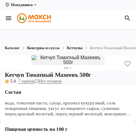
Новодвинск
Вологда
Архангельск
Великий Устюг
Каталог
Консервы и соусы
Кетчупы
Кетчуп Томатный Махеев
Киров
Кирово-Чепецк
Кетчуп Томатный Махеевъ 500г
Коряжма
5.0
7 оценок
Нет отзывов
Котлас
Состав
Новодвинск
вода, томатная паста, сахар, крахмал кукурузный, соль
поваренная пищевая, уксус из пищевого сырья, сушеные:
перец красный молотый, перец черный молотый, консерванты:
Рыбинск
сорбат калия, бензоат натрия. массовая доля растворимых
сухих веществ не менее - 18%
Северодвинск
Пищевая ценность на 100 г