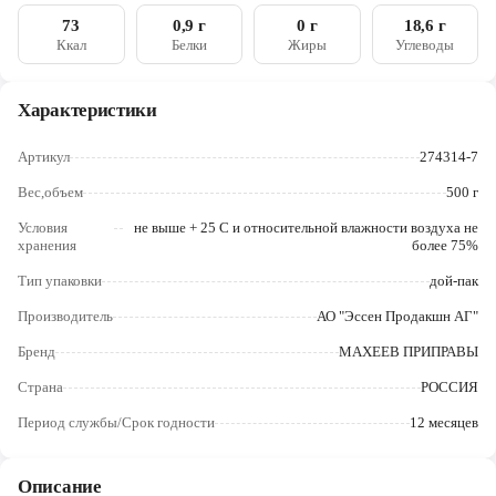
Череповец
73
0,9 г
0 г
18,6 г
Ккал
Белки
Жиры
Углеводы
Ярославль
Характеристики
Артикул
274314-7
Вес,объем
500 г
Условия
не выше + 25 С и относительной влажности воздуха не
хранения
более 75%
Тип упаковки
дой-пак
Производитель
АО "Эссен Продакшн АГ"
Бренд
МАХЕЕВ ПРИПРАВЫ
Страна
РОССИЯ
Период службы/Срок годности
12 месяцев
Описание