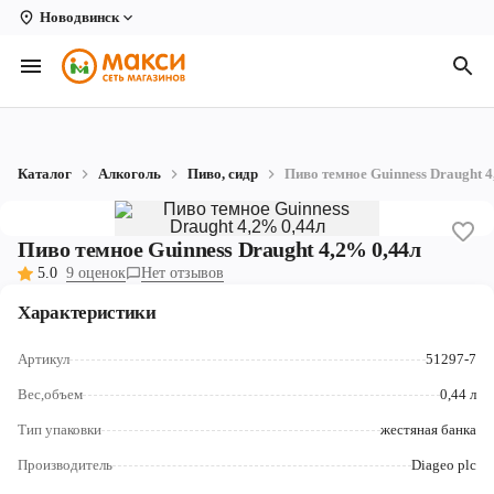
Новодвинск
Вологда
Архангельск
Великий Устюг
Каталог
Алкоголь
Пиво, сидр
Пиво темное Guinness Draught 4
Киров
Кирово-Чепецк
Пиво темное Guinness Draught 4,2% 0,44л
5.0
9 оценок
Нет отзывов
Коряжма
Характеристики
Котлас
Артикул
51297-7
Новодвинск
Вес,объем
0,44 л
Рыбинск
Тип упаковки
жестяная банка
Северодвинск
Производитель
Diageo plc