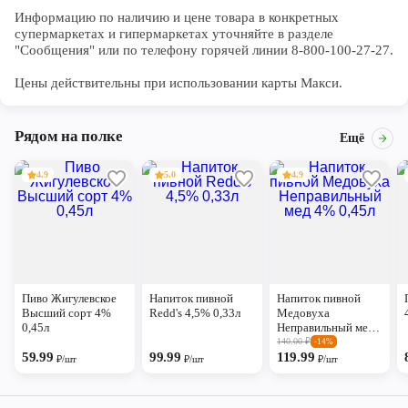
Информацию по наличию и цене товара в конкретных 
супермаркетах и гипермаркетах уточняйте в разделе 
"Сообщения" или по телефону горячей линии 8-800-100-27-27. 

Цены действительны при использовании карты Макси.
Рядом на полке
Ещё
4.9
5.0
4.9
Пиво Жигулевское
Напиток пивной
Напиток пивной
Высший сорт 4%
Redd's 4,5% 0,33л
Медовуха
0,45л
Неправильный мед
4% 0,45л
140.00
₽
-14%
59.99
99.99
119.99
₽/шт
₽/шт
₽/шт