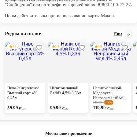
"Сообщения" или по телефону горячей линии 8-800-100-27-27. 

Цены действительны при использовании карты Макси.
Рядом на полке
Ещё
4.9
5.0
4.9
Пиво Жигулевское
Напиток пивной
Напиток пивной
Высший сорт 4%
Redd's 4,5% 0,33л
Медовуха
0,45л
Неправильный мед
4% 0,45л
140.00
₽
-14%
59.99
99.99
119.99
₽/шт
₽/шт
₽/шт
Мобильное приложение