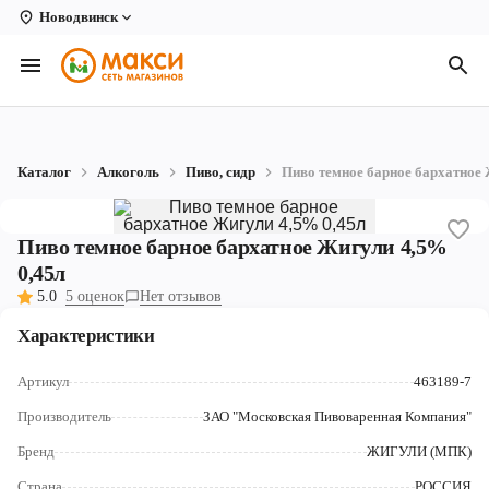
Новодвинск
Вологда
Архангельск
Великий Устюг
Каталог
Алкоголь
Пиво, сидр
Пиво темное барное бархатное 
Киров
Кирово-Чепецк
Пиво темное барное бархатное Жигули 4,5%
0,45л
Коряжма
5.0
5 оценок
Нет отзывов
Котлас
Характеристики
Новодвинск
Артикул
463189-7
Рыбинск
Производитель
ЗАО "Московская Пивоваренная Компания"
Бренд
ЖИГУЛИ (МПК)
Северодвинск
Страна
РОССИЯ