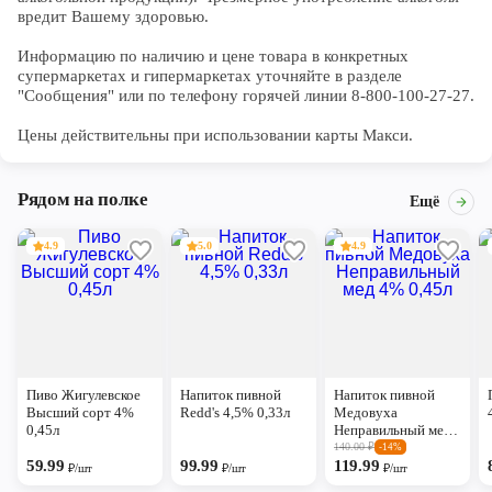
вредит Вашему здоровью.

Информацию по наличию и цене товара в конкретных 
супермаркетах и гипермаркетах уточняйте в разделе 
"Сообщения" или по телефону горячей линии 8-800-100-27-27. 

Цены действительны при использовании карты Макси.
Рядом на полке
Ещё
4.9
5.0
4.9
Пиво Жигулевское
Напиток пивной
Напиток пивной
Высший сорт 4%
Redd's 4,5% 0,33л
Медовуха
0,45л
Неправильный мед
4% 0,45л
140.00
₽
-14%
59.99
99.99
119.99
₽/шт
₽/шт
₽/шт