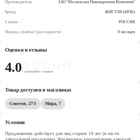
Производитель
ЗАО "Московская Пивоваренная Компания"
Череповец
Бренд
ЖИГУЛИ (МПК)
Ярославль
Страна
РОССИЯ
Период службы/Срок годности
9 месяцев
Оценки и отзывы
4.0
1
оценка
Нет отзывов
Товар доступен в магазинах
Советов, 27/1
Мира, 7
Условия
Предложение действует для лиц старше 18 лет (в части 
алкогольной продукции). Чрезмерное употребление алкоголя 