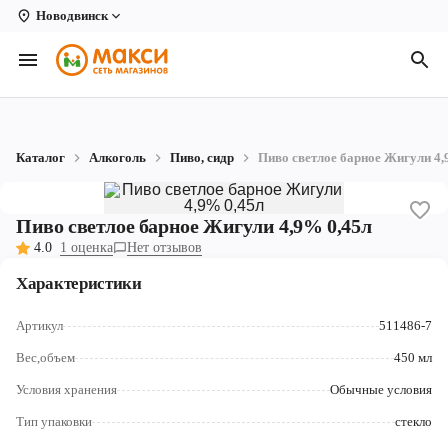
Новодвинск
Вологда
Архангельск
Великий Устюг
Каталог
Алкоголь
Пиво, сидр
Пиво светлое барное Жигули 4,
Киров
Кирово-Чепецк
Пиво светлое барное Жигули 4,9% 0,45л
4.0
1 оценка
Нет отзывов
Коряжма
Характеристики
Котлас
Артикул
511486-7
Новодвинск
Вес,объем
450 мл
Рыбинск
Условия хранения
Обычные условия
Северодвинск
Тип упаковки
стекло