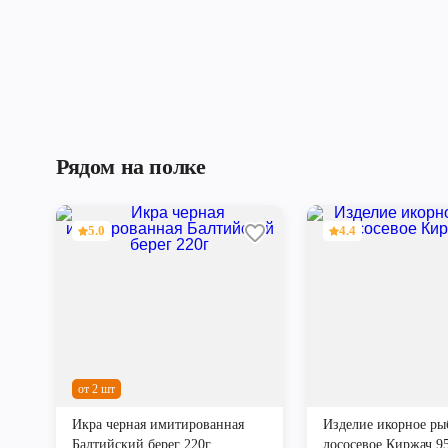
Рядом на полке
5.0
4.4
от 2 шт
Икра черная имитированная
Изделие икорное ры
Балтийский берег 220г
лососевое Киржач 9