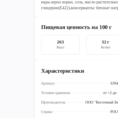
икра-зерно нерки, соль, масло раститель
глицерин(Е422),консерванты: бензоат нат
Пищевая ценность на 100 г
263
32 г
Ккал
Белки
Характеристики
Артикул
6394
Условия хранения
от +2 до
Производитель
ООО "Восточный Бе
Страна
РОС