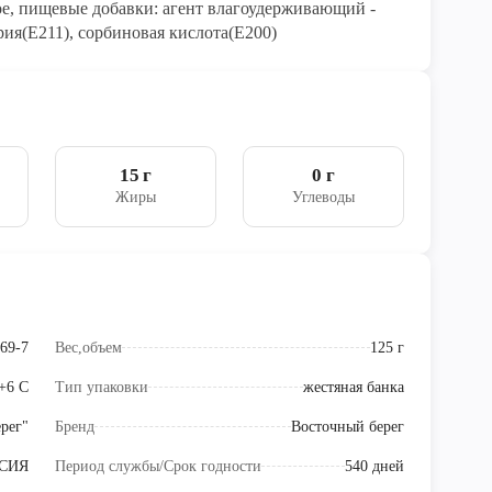
ное, пищевые добавки: агент влагоудерживающий -
рия(Е211), сорбиновая кислота(Е200)
15 г
0 г
Жиры
Углеводы
69-7
Вес,объем
125 г
 +6 С
Тип упаковки
жестяная банка
рег"
Бренд
Восточный берег
СИЯ
Период службы/Срок годности
540 дней