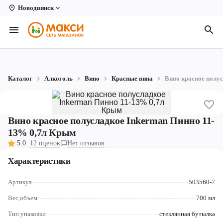
Новодвинск
Вологда
Архангельск
Великий Устюг
Каталог
Алкоголь
Вино
Красные вина
Вино красное полу
Киров
Кирово-Чепецк
Вино красное полусладкое Inkerman Пинно 11-
Коряжма
13% 0,7л Крым
5.0
12 оценок
Нет отзывов
Котлас
Характеристики
Новодвинск
Артикул
503560-7
Рыбинск
Вес,объем
700 мл
Северодвинск
Тип упаковки
стеклянная бутылка