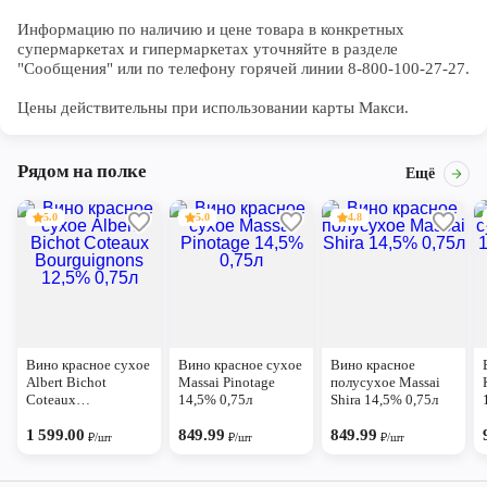
Информацию по наличию и цене товара в конкретных 
супермаркетах и гипермаркетах уточняйте в разделе 
"Сообщения" или по телефону горячей линии 8-800-100-27-27. 

Цены действительны при использовании карты Макси.
Рядом на полке
Ещё
5.0
5.0
4.8
Вино красное сухое
Вино красное сухое
Вино красное
Albert Bichot
Massai Pinotage
полусухое Massai
Coteaux
14,5% 0,75л
Shira 14,5% 0,75л
Bourguignons 12,5%
0,75л
1 599.00
849.99
849.99
₽/шт
₽/шт
₽/шт