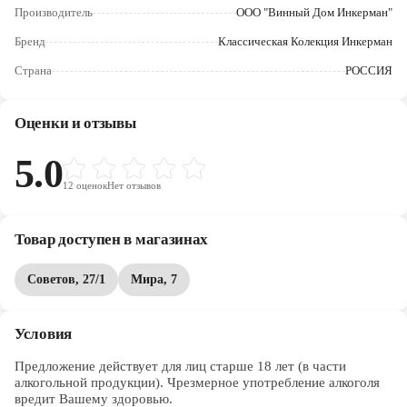
Череповец
Производитель
ООО "Винный Дом Инкерман"
Бренд
Классическая Колекция Инкерман
Ярославль
Страна
РОССИЯ
Оценки и отзывы
5.0
12
оценок
Нет отзывов
Товар доступен в магазинах
Советов, 27/1
Мира, 7
Условия
Предложение действует для лиц старше 18 лет (в части 
алкогольной продукции). Чрезмерное употребление алкоголя 
вредит Вашему здоровью.
