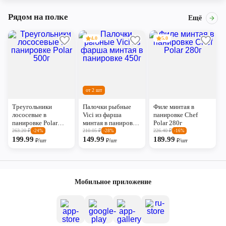
Рядом на полке
Ещё
4.0
5.0
от 2 шт
Треугольники
Палочки рыбные
Филе минтая в
лососевые в
Vici из фарша
панировке Chef
панировке Polar
минтая в панировке
Polar 280г
500г
450г
263.20
₽
210.05
₽
226.40
₽
-24%
-28%
-16%
199.99
149.99
189.99
₽/шт
₽/шт
₽/шт
Мобильное приложение