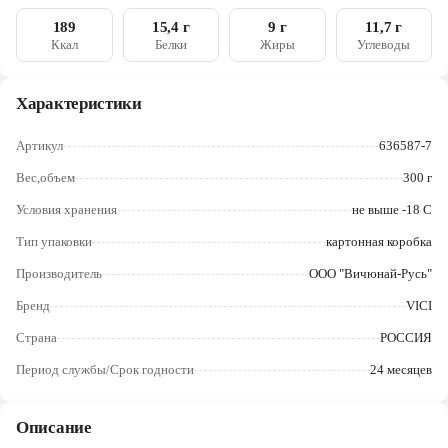
разрыхлители (Е450(i), E500(ii)), соль, чеснок, загустители
Череповец
(Е412, Е415), крупа манная, глютен пшеничный), петрушка
189
15,4 г
9 г
11,7 г
сушеная; масло растительное
Ккал
Белки
Жиры
Углеводы
Ярославль
Характеристики
Артикул
636587-7
Вес,объем
300 г
Условия хранения
не выше -18 С
Тип упаковки
картонная коробка
Производитель
ООО "Вичюнай-Русь"
Бренд
VICI
Страна
РОССИЯ
Период службы/Срок годности
24 месяцев
Описание