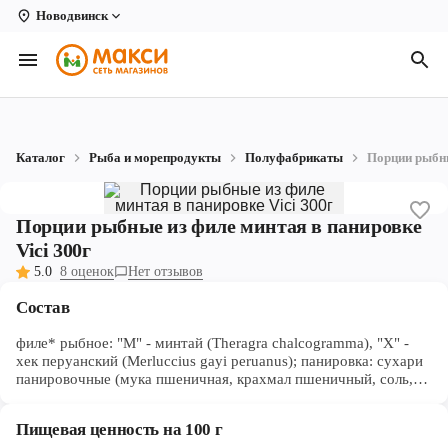
Новодвинск
Вологда
Архангельск
Великий Устюг
Каталог
Рыба и морепродукты
Полуфабрикаты
Порции рыбны
Киров
Кирово-Чепецк
Порции рыбные из филе минтая в панировке
Vici 300г
Коряжма
5.0
8 оценок
Нет отзывов
Котлас
Состав
Новодвинск
филе* рыбное: "M" - минтай (Theragra chalcogramma), "X" -
хек перуанский (Merluccius gayi peruanus); панировка: сухари
Рыбинск
панировочные (мука пшеничная, крахмал пшеничный, соль,
дрожжи хлебопекарные, эмульгаторы (Е471, Е472e), куркума,
краситель: экстракт паприки), кляр (вода, стабилизаторы
Северодвинск
Пищевая ценность на 100 г
(Е1412, Е1420), мука (пшеничная, кукурузная, рисовая),