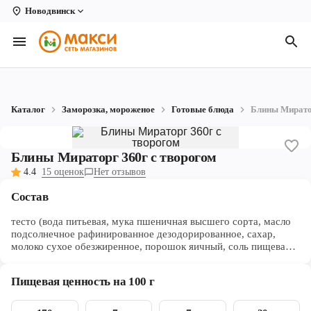
Новодвинск
Вологда
Архангельск
Великий Устюг
Каталог
Заморозка, мороженое
Готовые блюда
Блины Миратор
Киров
Кирово-Чепецк
Блины Мираторг 360г с творогом
4.4
15 оценок
Нет отзывов
Коряжма
Состав
Котлас
тесто (вода питьевая, мука пшеничная высшего сорта, масло
Новодвинск
подсолнечное рафинированное дезодорированное, сахар,
молоко сухое обезжиренное, порошок яичный, соль пищевая,
разрыхлитель гидрокарбонат натрия (сода пищевая)); начинка
Рыбинск
(продукт створоженный с массовой долей жира 23% (молоко
Пищевая ценность на 100 г
обезжиренное, масло растительное, молоко сухое
Северодвинск
обезжиренное, консервант Е202, молокосвертывающий
ферментный препарат животного происхождения, закваска