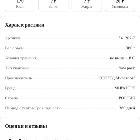
170
7 г
7 г
20 г
Череповец
молочнокислых культур), творог обезжиренный (молоко
Ккал
Белки
Жиры
Углеводы
нормализованное, закваска молочнокислых культур), сахар,
Ярославль
молоко сухое обезжиренное, ванильный экстракт
(вкусоароматические вещества))
Характеристики
Артикул
541207-7
Вес,объем
360 г
Условия хранения
не выше -18 С
Тип упаковки
flow pack
Производитель
ООО "ТД Мираторг"
Бренд
МИРАТОРГ
Страна
РОССИЯ
Период службы/Срок годности
360 дней
Оценки и отзывы