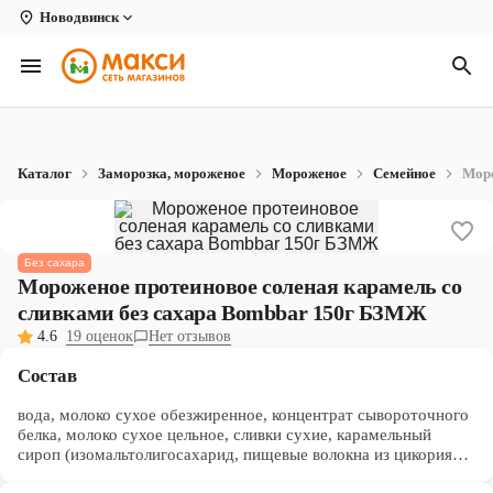
Новодвинск
Вологда
Архангельск
Великий Устюг
Каталог
Заморозка, мороженое
Мороженое
Семейное
Моро
Киров
Кирово-Чепецк
Без сахара
Коряжма
Мороженое протеиновое соленая карамель со
сливками без сахара Bombbar 150г БЗМЖ
Котлас
4.6
19 оценок
Нет отзывов
Новодвинск
Состав
Рыбинск
вода, молоко сухое обезжиренное, концентрат сывороточного
белка, молоко сухое цельное, сливки сухие, карамельный
сироп (изомальтолигосахарид, пищевые волокна из цикория
Северодвинск
(олигофруктоза, инулин), вода, масло кокосовое,