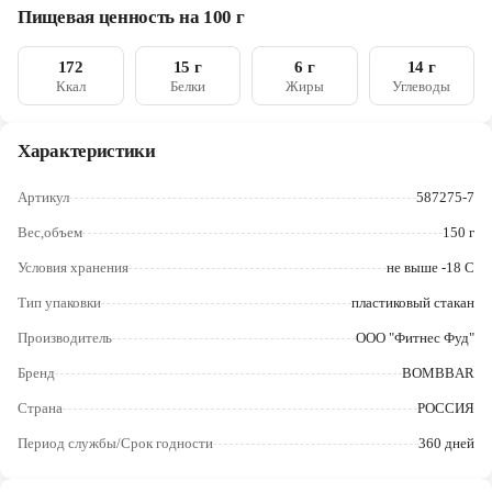
влагоудерживающий агент (глицерин), эмульгатор (соевый
Череповец
Пищевая ценность на 100 г
лецитин), антиокислитель (аскорбиновая кислота), консервант
(сорбат калия), соль), наполнитель (полидекстроза), соль,
Ярославль
наполнитель (лактоза), подсластитель (сорбит), инулин
172
15 г
6 г
14 г
(пищевые волокна из цикория), эмульгатор (моно- и
Ккал
Белки
Жиры
Углеводы
диглицериды жирных кислот), стабилизатор (камедь
рожкового дерева), подсластитель (сукралоза)
Характеристики
Артикул
587275-7
Вес,объем
150 г
Условия хранения
не выше -18 С
Тип упаковки
пластиковый стакан
Производитель
ООО "Фитнес Фуд"
Бренд
BOMBBAR
Страна
РОССИЯ
Период службы/Срок годности
360 дней