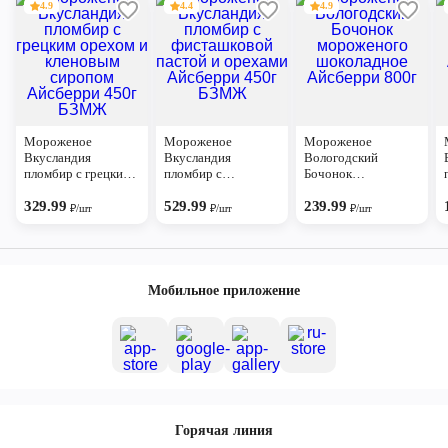
4.9
4.4
4.9
Мороженое
Мороженое
Мороженое
Вкусландия
Вкусландия
Вологодский
пломбир с грецким
пломбир с
Бочонок
орехом и кленовым
фисташковой
мороженого
сиропом Айсберри
329.99
пастой и орехами
529.99
шоколадное
239.99
₽/шт
₽/шт
₽/шт
450г БЗМЖ
Айсберри 450г
Айсберри 800г
БЗМЖ
Мобильное приложение
Горячая линия