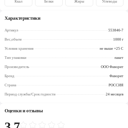
Ккал
Белки
Жиры
Углеводы
Череповец
Ярославль
Характеристики
Артикул
553846-7
Вес,объем
1000 г
Условия хранения
не выше +25 С
Тип упаковки
пакет
Производитель
ООО Фаворит
Бренд
Фаворит
Страна
РОССИЯ
Период службы/Срок годности
24 месяцев
Оценки и отзывы
3.7