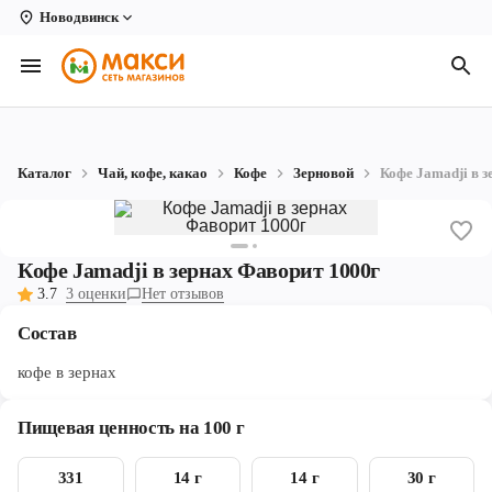
Новодвинск
Вологда
Архангельск
Великий Устюг
Каталог
Чай, кофе, какао
Кофе
Зерновой
Кофе Jamadji в 
Киров
Кирово-Чепецк
Кофе Jamadji в зернах Фаворит 1000г
Коряжма
3.7
3 оценки
Нет отзывов
Котлас
Состав
Новодвинск
кофе в зернах
Рыбинск
Пищевая ценность на 100 г
Северодвинск
331
14 г
14 г
30 г