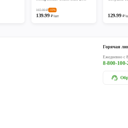
165.00
₽
-15%
139.99
129.99
₽/шт
₽/
Горячая ли
Ежедневно с 8
8-800-100-
Обр