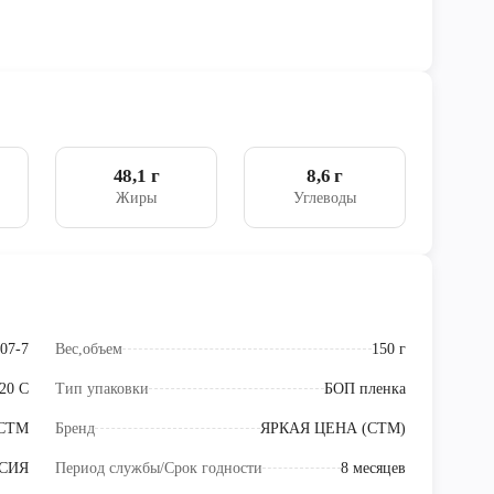
48,1 г
8,6 г
Жиры
Углеводы
07-7
Вес,объем
150 г
+20 C
Тип упаковки
БОП пленка
СТМ
Бренд
ЯРКАЯ ЦЕНА (СТМ)
СИЯ
Период службы/Срок годности
8 месяцев