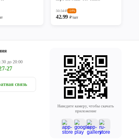
50.54
₽
-14%
42.99
шт
₽/шт
ния
:30 до 20:00
27-27
атная связь
Наведите камеру, чтобы скачать
приложение