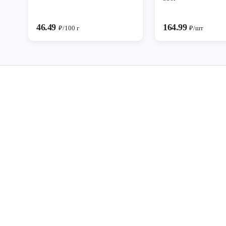
46.49
164.99
₽/100 г
₽/шт