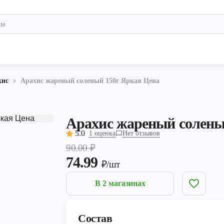
хис
Арахис жареный соленый 150г Яркая Цена
Арахис жареный солены
5.0
1 оценка
Нет отзывов
90.00
₽
74.99
₽/шт
В 2 магазинах
Состав