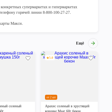
конкретных супермаркетах и гипермаркетах 
елефону горячей линии 8-800-100-27-27. 

карты Макси.
Ещё
5.0
от 2 шт
реный соленый
Арахис соленый в хрустящей
50г
корочке Мааг 60г бекон