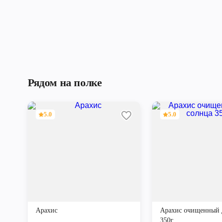
Рядом на полке
5.0
5.0
Арахис
Арахис очищенный 
350г