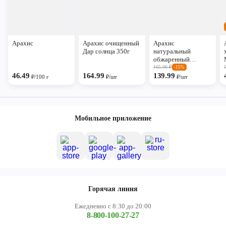
Арахис
Арахис очищенный
Арахис
Дар солнца 350г
натуральный
обжаренный
Станичные 200г
165.00
₽
-15%
46.49
164.99
139.99
₽/100 г
₽/шт
₽/шт
Мобильное приложение
Горячая линия
Ежедневно с 8:30 до 20:00
8-800-100-27-27