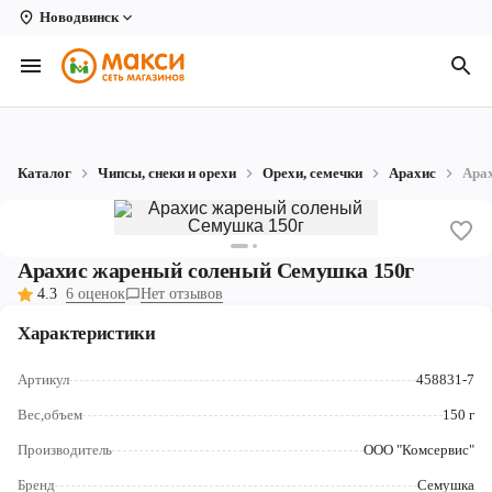
Новодвинск
Вологда
Архангельск
Великий Устюг
Каталог
Чипсы, снеки и орехи
Орехи, семечки
Арахис
Ара
Киров
Кирово-Чепецк
Арахис жареный соленый Семушка 150г
Коряжма
4.3
6 оценок
Нет отзывов
Котлас
Характеристики
Новодвинск
Артикул
458831-7
Рыбинск
Вес,объем
150 г
Производитель
ООО "Комсервис"
Северодвинск
Бренд
Семушка