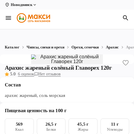
Новодвинск
Вологда
Архангельск
Великий Устюг
Каталог
Чипсы, снеки и орехи
Орехи, семечки
Арахис
Арах
Киров
Кирово-Чепецк
Арахис жареный солёный Главорех 120г
5.0
6 оценок
Нет отзывов
Коряжма
Состав
Котлас
арахис жареный, соль морская
Новодвинск
Пищевая ценность на 100 г
Рыбинск
569
26,5 г
45,5 г
11 г
Северодвинск
Ккал
Белки
Жиры
Углеводы