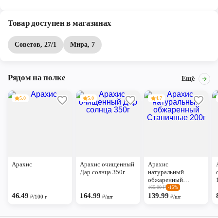
Товар доступен в магазинах
Советов, 27/1
Мира, 7
Рядом на полке
Ещё
5.0
5.0
4.7
Арахис
Арахис очищенный
Арахис
Дар солнца 350г
натуральный
обжаренный
Станичные 200г
165.00
₽
-15%
46.49
164.99
139.99
₽/100 г
₽/шт
₽/шт