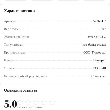
Череповец
Характеристики
Ярославль
Артикул
572651-7
Вес,объем
120 г
Условия хранения
от 0 до +25 C
Тип упаковки
пэт-банка-стакан
Производитель
ООО "Главорех"
Бренд
Главорех
Страна
РОССИЯ
Период службы/Срок годности
12 месяцев
Оценки и отзывы
5.0
6
оценок
Нет отзывов