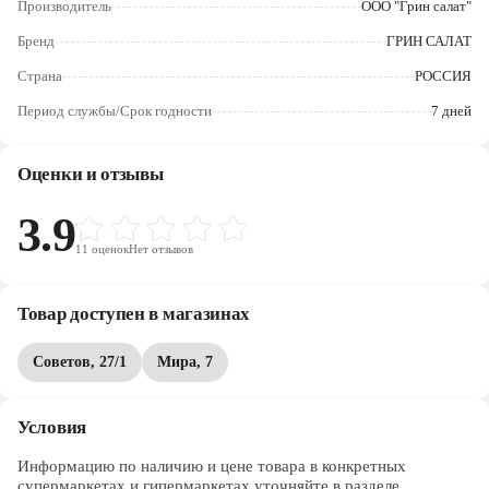
Производитель
ООО "Грин салат"
Череповец
Бренд
ГРИН САЛАТ
Ярославль
Страна
РОССИЯ
Период службы/Срок годности
7 дней
Оценки и отзывы
3.9
11
оценок
Нет отзывов
Товар доступен в магазинах
Советов, 27/1
Мира, 7
Условия
Информацию по наличию и цене товара в конкретных 
супермаркетах и гипермаркетах уточняйте в разделе 