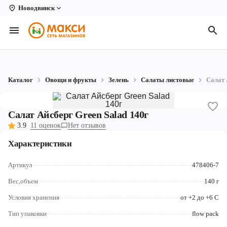
Новодвинск
Вологда
Архангельск
Великий Устюг
Каталог
Овощи и фрукты
Зелень
Салаты листовые
Салат 
Киров
Кирово-Чепецк
Салат Айсберг Green Salad 140г
3.9
11 оценок
Нет отзывов
Коряжма
Характеристики
Котлас
Артикул
478406-7
Новодвинск
Вес,объем
140 г
Рыбинск
Условия хранения
от +2 до +6 С
Северодвинск
Тип упаковки
flow pack