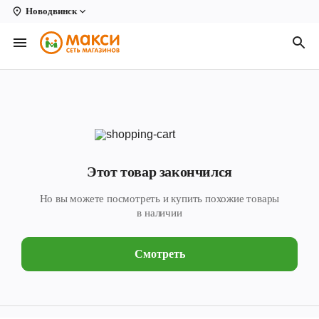
Новодвинск
Вологда
Архангельск
Великий Устюг
Киров
Кирово-Чепецк
Этот товар закончился
Коряжма
Но вы можете посмотреть и купить похожие товары
Котлас
в наличии
Новодвинск
Смотреть
Рыбинск
Северодвинск