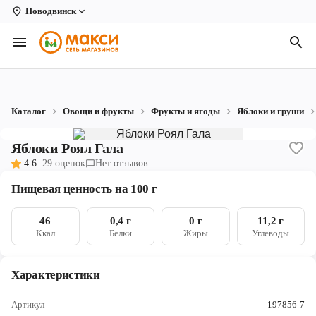
Новодвинск
Вологда
Архангельск
Великий Устюг
Каталог
Овощи и фрукты
Фрукты и ягоды
Яблоки и груши
Киров
Яблоки Роял Гала
Кирово-Чепецк
4.6
29 оценок
Нет отзывов
Коряжма
Пищевая ценность на 100 г
Котлас
46
0,4 г
0 г
11,2 г
Ккал
Белки
Жиры
Углеводы
Новодвинск
Рыбинск
Характеристики
Северодвинск
Артикул
197856-7