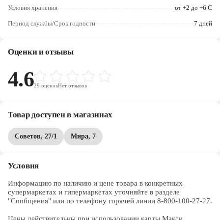
Череповец
Условия хранения
от +2 до +6 С
Период службы/Срок годности
7 дней
Ярославль
Оценки и отзывы
4.6
29
оценок
Нет отзывов
Товар доступен в магазинах
Советов, 27/1
Мира, 7
Условия
Информацию по наличию и цене товара в конкретных 
супермаркетах и гипермаркетах уточняйте в разделе 
"Сообщения" или по телефону горячей линии 8-800-100-27-27. 

Цены действительны при использовании карты Макси.