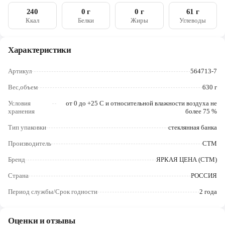
Череповец
240
0 г
0 г
61 г
Ккал
Белки
Жиры
Углеводы
Ярославль
Характеристики
Артикул
564713-7
Вес,объем
630 г
Условия
от 0 до +25 C и относительной влажности воздуха не
хранения
более 75 %
Тип упаковки
стеклянная банка
Производитель
СТМ
Бренд
ЯРКАЯ ЦЕНА (СТМ)
Страна
РОССИЯ
Период службы/Срок годности
2 года
Оценки и отзывы