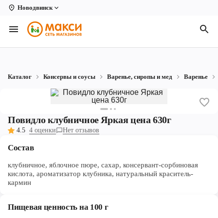
Новодвинск
Вологда
Архангельск
Великий Устюг
Каталог
Консервы и соусы
Варенье, сиропы и мед
Варенье
Киров
Кирово-Чепецк
Повидло клубничное Яркая цена 630г
Коряжма
4.5
4 оценки
Нет отзывов
Котлас
Состав
Новодвинск
клубничное, яблочное пюре, сахар, консервант-сорбиновая
кислота, ароматизатор клубника, натуральный краситель-
кармин
Рыбинск
Северодвинск
Пищевая ценность на 100 г