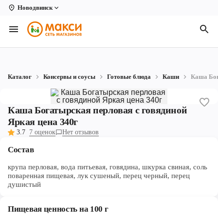
Новодвинск
Вологда
Архангельск
Великий Устюг
Каталог
Консервы и соусы
Готовые блюда
Каши
Каша Бог
Киров
Кирово-Чепецк
Каша Богатырская перловая с говядиной
Яркая цена 340г
Коряжма
3.7
7 оценок
Нет отзывов
Котлас
Состав
Новодвинск
крупа перловая, вода питьевая, говядина, шкурка свиная, соль
поваренная пищевая, лук сушеный, перец черный, перец
Рыбинск
душистый
Северодвинск
Пищевая ценность на 100 г