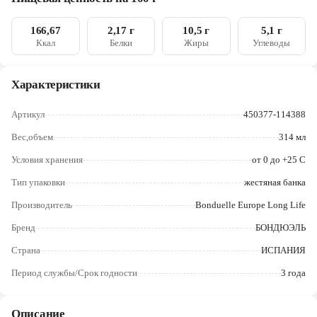
Череповец
166,67
2,17 г
10,5 г
5,1 г
Ярославль
Ккал
Белки
Жиры
Углеводы
Характеристики
Артикул
450377-114388
Вес,объем
314 мл
Условия хранения
от 0 до +25 С
Тип упаковки
жестяная банка
Производитель
Bonduelle Europe Long Life
Бренд
БОНДЮЭЛЬ
Страна
ИСПАНИЯ
Период службы/Срок годности
3 года
Описание