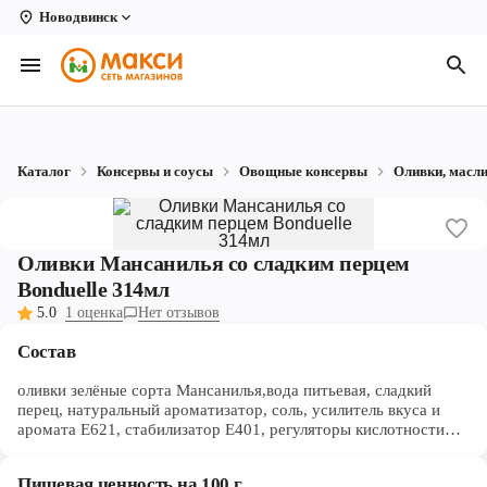
Новодвинск
Вологда
Архангельск
Великий Устюг
Каталог
Консервы и соусы
Овощные консервы
Оливки, масл
Киров
Кирово-Чепецк
Оливки Мансанилья со сладким перцем
Коряжма
Bonduelle 314мл
5.0
1 оценка
Нет отзывов
Котлас
Состав
Новодвинск
оливки зелёные сорта Мансанилья,вода питьевая, сладкий
Рыбинск
перец, натуральный ароматизатор, соль, усилитель вкуса и
аромата Е621, стабилизатор Е401, регуляторы кислотности
(лимонная кислота и молочная кислота), антиокислитель
Северодвинск
аскорбиновая кислота.
Пищевая ценность на 100 г