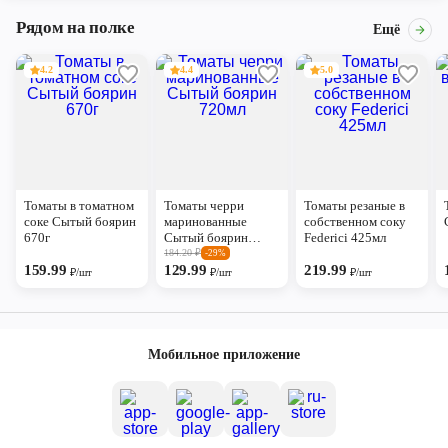
Рядом на полке
Ещё
4.2
4.4
5.0
Томаты в томатном
Томаты черри
Томаты резаные в
соке Сытый боярин
маринованные
собственном соку
670г
Сытый боярин
Federici 425мл
720мл
184.20
₽
-29%
159.99
129.99
219.99
₽/шт
₽/шт
₽/шт
Мобильное приложение