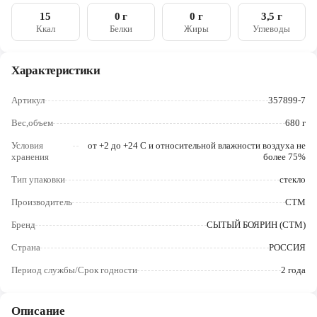
Череповец
15
0 г
0 г
3,5 г
Ккал
Белки
Жиры
Углеводы
Ярославль
Характеристики
Артикул
357899-7
Вес,объем
680 г
Условия
от +2 до +24 С и относительной влажности воздуха не
хранения
более 75%
Тип упаковки
стекло
Производитель
СТМ
Бренд
СЫТЫЙ БОЯРИН (СТМ)
Страна
РОССИЯ
Период службы/Срок годности
2 года
Описание