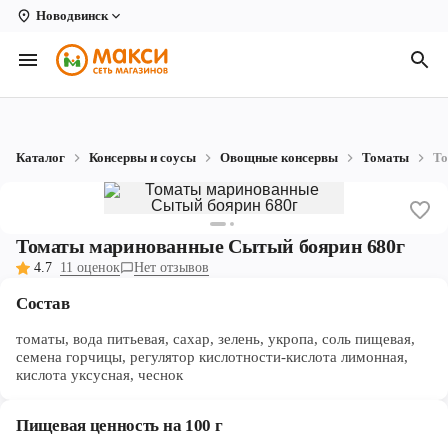
Новодвинск
Вологда
Архангельск
Великий Устюг
Каталог
Консервы и соусы
Овощные консервы
Томаты
То
Киров
Кирово-Чепецк
Томаты маринованные Сытый боярин 680г
Коряжма
4.7
11 оценок
Нет отзывов
Котлас
Состав
Новодвинск
томаты, вода питьевая, сахар, зелень, укропа, соль пищевая,
семена горчицы, регулятор кислотности-кислота лимонная,
кислота уксусная, чеснок
Рыбинск
Северодвинск
Пищевая ценность на 100 г