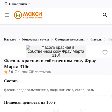
Новодвинск
Вологда
Архангельск
Великий Устюг
Каталог
Консервы и соусы
Овощные консервы
Фасоль
Фа
Киров
Кирово-Чепецк
Фасоль красная в собственном соку Фрау
Коряжма
Марта 310г
5.0
7 оценок
Нет отзывов
Котлас
Состав
Новодвинск
фасоль продовольственная, вода питьевая, сахар, соль
Рыбинск
Пищевая ценность на 100 г
Северодвинск