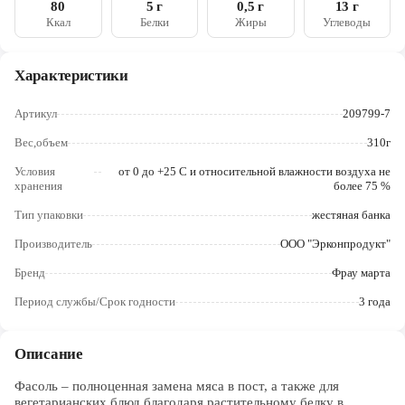
80
5 г
0,5 г
13 г
Череповец
Ккал
Белки
Жиры
Углеводы
Ярославль
Характеристики
Артикул
209799-7
Вес,объем
310г
Условия
от 0 до +25 C и относительной влажности воздуха не
хранения
более 75 %
Тип упаковки
жестяная банка
Производитель
ООО "Эрконпродукт"
Бренд
Фрау марта
Период службы/Срок годности
3 года
Описание
Фасоль – полноценная замена мяса в пост, а также для
вегетарианских блюд благодаря растительному белку в