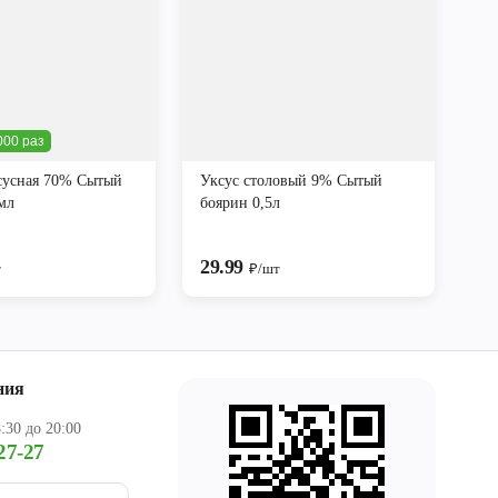
000 раз
сусная 70% Сытый
Уксус столовый 9% Сытый
мл
боярин 0,5л
29.99
т
₽/шт
ния
:30 до 20:00
27-27