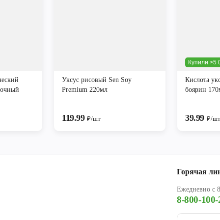
Купили >5 
ческий
Уксус рисовый Sen Soy
Кислота ук
вочный
Premium 220мл
боярин 170
119.99
39.99
₽/шт
₽/ш
Горячая ли
Ежедневно с 8
8-800-100-