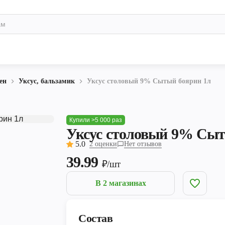
ен
Уксус, бальзамик
Уксус столовый 9% Сытый боярин 1л
Купили >5 000 раз
Уксус столовый 9% Сыт
5.0
2 оценки
Нет отзывов
39.99
₽/шт
В 2 магазинах
Состав