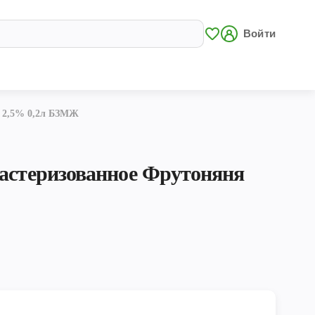
Войти
я 2,5% 0,2л БЗМЖ
пастеризованное Фрутоняня