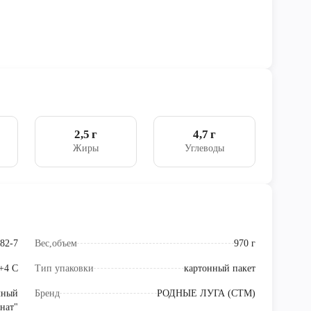
2,5 г
4,7 г
Жиры
Углеводы
82-7
Вес,объем
970 г
 +4 С
Тип упаковки
картонный пакет
чный
Бренд
РОДНЫЕ ЛУГА (СТМ)
нат"