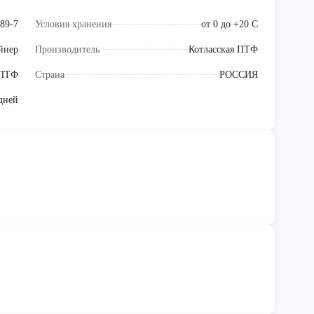
89-7
Условия хранения
от 0 до +20 С
йнер
Производитель
Котласская ПТФ
 ПТФ
Страна
РОССИЯ
дней