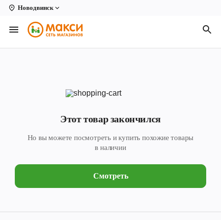
Новодвинск
Вологда
Архангельск
Великий Устюг
Киров
Кирово-Чепецк
Этот товар закончился
Коряжма
Но вы можете посмотреть и купить похожие товары
Котлас
в наличии
Новодвинск
Смотреть
Рыбинск
Северодвинск