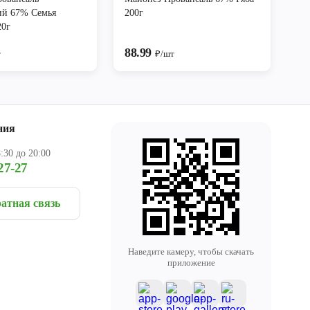
ий 67% Семья
200г
20г
88.99
т
₽/шт
ния
:30 до 20:00
27-27
атная связь
Наведите камеру, чтобы скачать
приложение