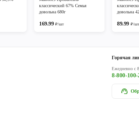
классический 67% Семья
классическ
довольна 680г
довольна 4
169.99
89.99
₽/шт
₽/ш
Горячая ли
Ежедневно с 8
8-800-100-
Обр