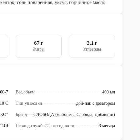
желток, соль поваренная, уксус, горчичное масло
67 г
2,1 г
Жиры
Углеводы
60-7
Вес,объем
400 мл
+10 С
Тип упаковки
дой-пак с дозатором
ФКО"
Бренд
СЛОБОДА (майонезы Слобода, Добавкин)
СИЯ
Период службы/Срок годности
3 месяца