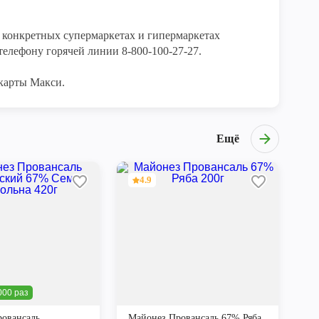
конкретных супермаркетах и гипермаркетах 
елефону горячей линии 8-800-100-27-27. 

карты Макси.
Ещё
4.9
000 раз
овансаль
Майонез Провансаль 67% Ряба