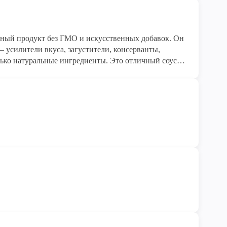
ный продукт без ГМО и искусственных добавок. Он
усилители вкуса, загустители, консерванты,
льные ингредиенты. Это отличный соус с
вых и вторых блюд. Проверен "Органик-контроль".