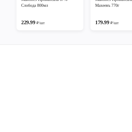
Слобода 800мл
Махеевъ 770г
229.99
179.99
₽/шт
₽/шт