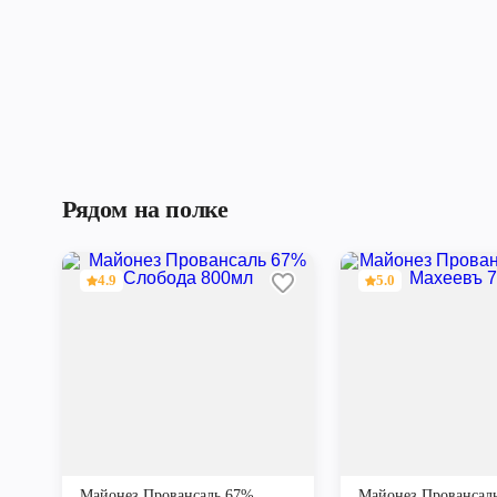
Рядом на полке
4.9
5.0
Майонез Провансаль 67%
Майонез Провансал