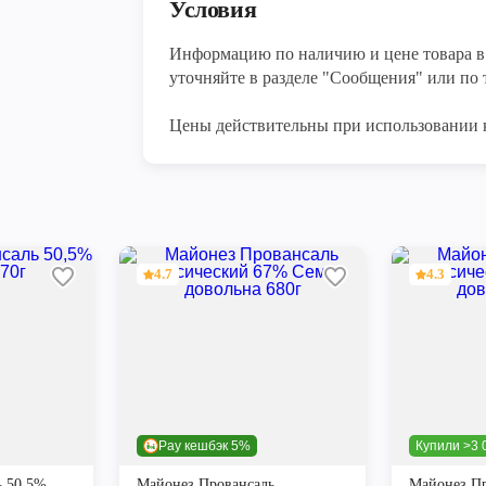
Условия
Информацию по наличию и цене товара в 
уточняйте в разделе "Сообщения" или по т
Цены действительны при использовании 
4.7
4.3
Pay кешбэк 5%
Купили >3 
ь 50,5%
Майонез Провансаль
Майонез Пр