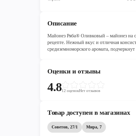
Описание
Майонез Ряба® Оливковый – майонез на о
рецепте. Нежный вкус и отличная консис
средиземноморского аромата, подчеркнут
дополнением к основным блюдам и закус
В майонезе Ряба® только 100% натуральны
специи. В нем нет искусственных консерв
Оценки и отзывы
Натуральный майонез Ряба® - продукт б
Вкус и качество майонеза сохраняются б
4.8
технологиям изготовления.
12
оценок
Нет отзывов
Товар доступен в магазинах
Советов, 27/1
Мира, 7