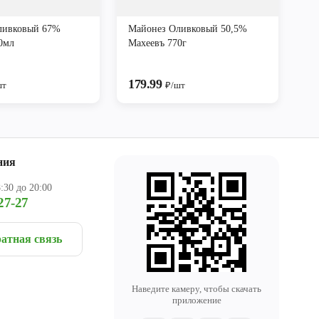
ливковый 67%
Майонез Оливковый 50,5%
0мл
Махеевъ 770г
179.99
шт
₽/шт
ния
:30 до 20:00
27-27
атная связь
Наведите камеру, чтобы скачать
приложение