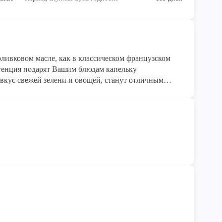
ливковом масле, как в классическом французском
тенция подарят Вашим блюдам капельку
 вкус свежей зелени и овощей, станут отличным
кам.
е ингредиенты: свежее растительное масло, яйца и
антов, красителей и ароматизаторов.
ез ГМО.
лагодаря уникальной рецептуре и инновационным