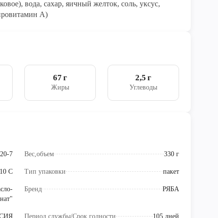
овое), вода, сахар, яичный желток, соль, уксус,
(провитамин А)
67 г
2,5 г
Жиры
Углеводы
20-7
Вес,объем
330 г
+10 С
Тип упаковки
пакет
сло-
Бренд
РЯБА
нат"
СИЯ
Период службы/Срок годности
105 дней