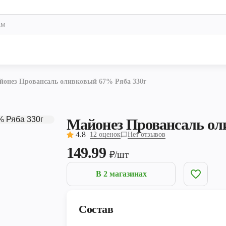
йонез Провансаль оливковый 67% Ряба 330г
Майонез Провансаль ол
4.8
12 оценок
Нет отзывов
149.99
₽/шт
В 2 магазинах
Состав