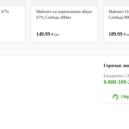
й 67%
Майонез на перепелиных яйцах
Майонез О
67% Слобода 400мл
Слобода 80
149.99
189.99
₽/шт
₽/
Горячая ли
Ежедневно с 8
8-800-100-
Обр