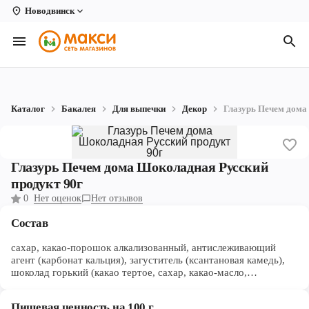
Новодвинск
Вологда
Архангельск
Великий Устюг
Каталог
Бакалея
Для выпечки
Декор
Глазурь Печем дома
Киров
Кирово-Чепецк
Глазурь Печем дома Шоколадная Русский
Коряжма
продукт 90г
0
Нет оценок
Нет отзывов
Котлас
Состав
Новодвинск
сахар, какао-порошок алкализованный, антислеживающий
Рыбинск
агент (карбонат кальция), загуститель (ксантановая камедь),
шоколад горький (какао тертое, сахар, какао-масло,
эмульгатор (лецитин соевый))
Северодвинск
Пищевая ценность на 100 г