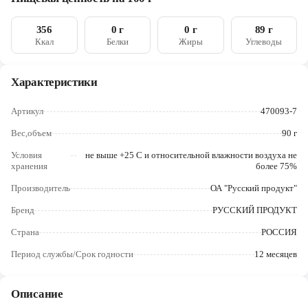
Череповец
356
0 г
0 г
89 г
Ярославль
Ккал
Белки
Жиры
Углеводы
Характеристики
Артикул
470093-7
Вес,объем
90 г
Условия
не выше +25 С и относительной влажности воздуха не
хранения
более 75%
Производитель
ОА "Русский продукт"
Бренд
РУССКИЙ ПРОДУКТ
Страна
РОССИЯ
Период службы/Срок годности
12 месяцев
Описание