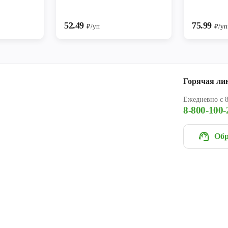
52.49
75.99
₽/уп
₽/уп
Горячая ли
Ежедневно с 8
8-800-100-
Обр