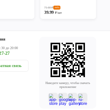
71.60
₽
-44%
39.99
₽/шт
ния
:30 до 20:00
27-27
атная связь
Наведите камеру, чтобы скачать
приложение