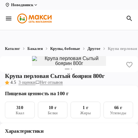
Новодвинск
Вологда
Архангельск
Великий Устюг
Каталог
Бакалея
Крупы, бобовые
Другое
Крупа перловая
Киров
Кирово-Чепецк
Крупа перловая Сытый боярин 800г
Коряжма
4.5
3 оценки
Нет отзывов
Котлас
Пищевая ценность на 100 г
Новодвинск
310
10 г
1 г
66 г
Ккал
Белки
Жиры
Углеводы
Рыбинск
Северодвинск
Характеристики