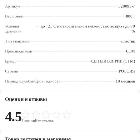
Череповец
Артикул
328093-7
Ярославль
Вес,объем
800 г
Условия
до +25 С и относительной влажностью воздуха до 70
хранения
%
Тип упаковки
пластик
Производитель
СТМ
Бренд
СЫТЫЙ БОЯРИН (СТМ)
Страна
РОССИЯ
Период службы/Срок годности
18 месяцев
Оценки и отзывы
4.5
3
оценки
Нет отзывов
Товар доступен в магазинах