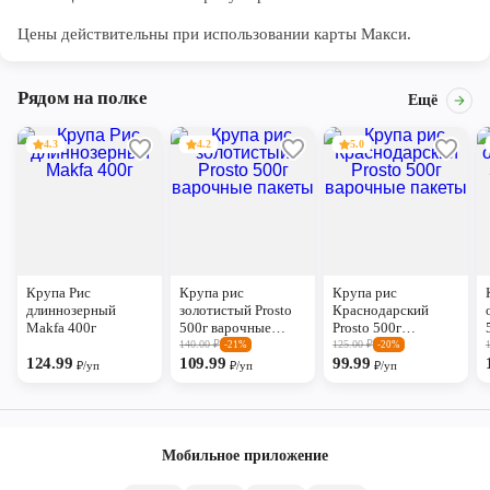
Цены действительны при использовании карты Макси.
Рядом на полке
Ещё
4.3
4.2
5.0
Крупа Рис
Крупа рис
Крупа рис
длиннозерный
золотистый Prosto
Краснодарский
Makfa 400г
500г варочные
Prosto 500г
пакеты
варочные пакеты
140.00
₽
125.00
₽
-21%
-20%
124.99
109.99
99.99
₽/уп
₽/уп
₽/уп
Мобильное приложение