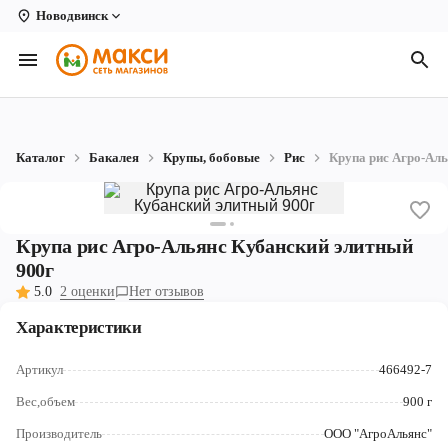
Новодвинск
Вологда
Архангельск
Великий Устюг
Каталог
Бакалея
Крупы, бобовые
Рис
Крупа рис Агро-Аль
Киров
Кирово-Чепецк
Крупа рис Агро-Альянс Кубанский элитный
Коряжма
900г
5.0
2 оценки
Нет отзывов
Котлас
Характеристики
Новодвинск
Артикул
466492-7
Рыбинск
Вес,объем
900 г
Северодвинск
Производитель
ООО "АгроАльянс"