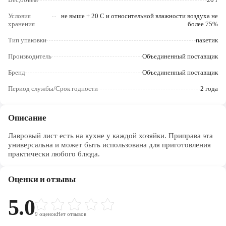
Череповец
Условия
не выше + 20 С и относительной влажности воздуха не
хранения
более 75%
Ярославль
Тип упаковки
пакетик
Производитель
Объединенный поставщик
Бренд
Объединенный поставщик
Период службы/Срок годности
2 года
Описание
Лавровый лист есть на кухне у каждой хозяйки. Приправа эта
универсальна и может быть использована для приготовления
практически любого блюда.
Оценки и отзывы
5.0
9
оценок
Нет отзывов