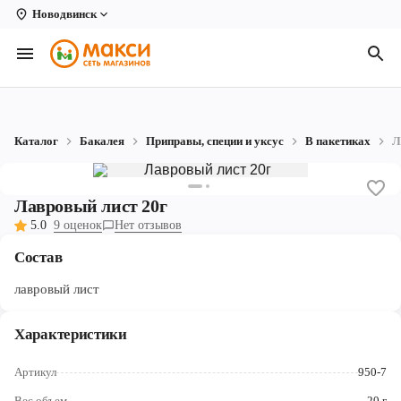
Новодвинск
Вологда
Архангельск
Великий Устюг
Каталог
Бакалея
Приправы, специи и уксус
В пакетиках
Л
Киров
Кирово-Чепецк
Лавровый лист 20г
5.0
9 оценок
Нет отзывов
Коряжма
Состав
Котлас
лавровый лист
Новодвинск
Характеристики
Рыбинск
Артикул
950-7
Северодвинск
Вес,объем
20 г