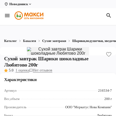
Новодвинск
Вологда
Архангельск
Великий Устюг
Каталог
Бакалея
Сухие завтраки
Шарики,подушечки, зведоч
Киров
Кирово-Чепецк
Сухой завтрак Шарики шоколадные
Любятово 200г
Коряжма
5.0
1 оценка
Нет отзывов
Котлас
Характеристики
Новодвинск
Артикул
216534-7
Рыбинск
Вес,объем
200 г
Производитель
ООО "Меркатус Нова Компани"
Северодвинск
Бренд
Любятово