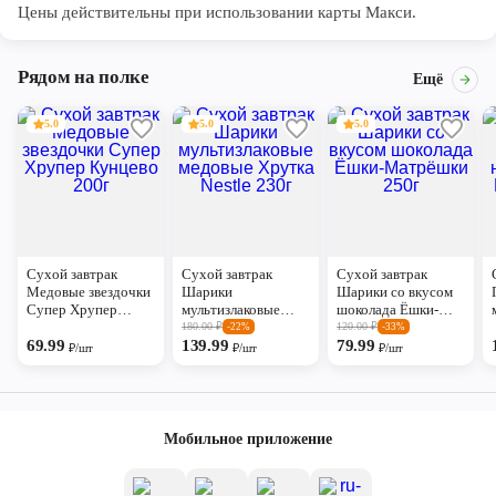
Цены действительны при использовании карты Макси.
Рядом на полке
Ещё
5.0
5.0
5.0
Сухой завтрак
Сухой завтрак
Сухой завтрак
Медовые звездочки
Шарики
Шарики со вкусом
Супер Хрупер
мультизлаковые
шоколада Ёшки-
Кунцево 200г
медовые Хрутка
Матрёшки 250г
180.00
₽
120.00
₽
-22%
-33%
69.99
Nestle 230г
139.99
79.99
₽/шт
₽/шт
₽/шт
Мобильное приложение