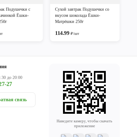
рак Подушечки с
Сухой завтрак Подушечки со
начинкой Ёшки-
вкусом шоколада Ёшки-
250г
Матрёшки 250г
114.99
шт
₽/шт
ния
:30 до 20:00
27-27
атная связь
Наведите камеру, чтобы скачать
приложение