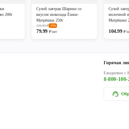
ики
Сухой завтрак Шарики со
Сухой завт
во 200г
вкусом шоколада Ёшки-
молочной 
Матрёшки 250г
Матрёшки 
120.00
₽
-33%
79.99
104.99
₽/шт
₽/
Горячая ли
Ежедневно с 8
8-800-100-
Обр