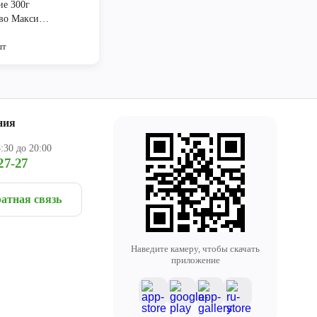
ие 300г
во Макси
ат
шт
ния
:30 до 20:00
27-27
атная связь
Наведите камеру, чтобы скачать
приложение