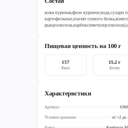
Состав
кожа куриная,филе куриное,вода,сухари 
картофельные,изолят соевого белка,компл
ры(целлюлоза,карбоксиметилцеллюлоза),с
сухое,соль,компл.пищев.добавка(мальтоде
натрия,гидролиз.белок(рапс),пряности(пер
(чеснок)),компл.пищев.добавка(рег.к-ти
Пищевая ценность на 100 г
157
15,2 г
Ккал
Белки
Характеристики
Артикул
6360
Условия хранения
от +2 до
Бренд
Комбинат М