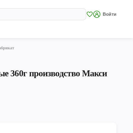
Войти
абрикат
е 360г производство Макси