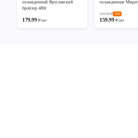
охлажденный Ярославский
охлажденные Мират
бройлер 480г
210.00
₽
-23%
179.99
159.99
₽/шт
₽/шт