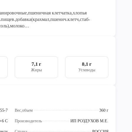
панировочные,пшеничная клетчатка,хлопья
.пищев.добавка(крахмал,пшенич.клетч,стаб-
оль),молоко
кстрин,усил.вк.и ар.глутамат
.черн),соль,аром-р(сливки),аром-р натур.
(трифосфаты),стабил(пирофосфаты,полифосфаты))
7,1 г
8,1 г
Жиры
Углеводы
55-7
Вес,объем
360 г
 +6 С
Производитель
ИП РОЗДУХОВ М.Е.
акси
Страна
РОССИЯ