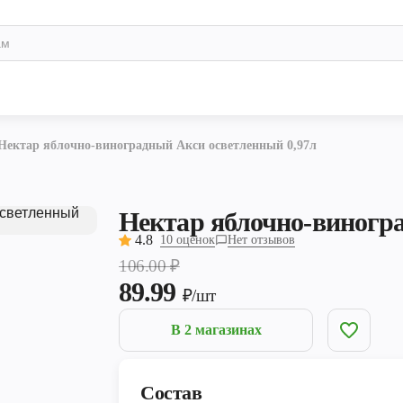
Нектар яблочно-виноградный Акси осветленный 0,97л
Нектар яблочно-виногр
4.8
10 оценок
Нет отзывов
106.00
₽
89.99
₽/шт
В 2 магазинах
Состав