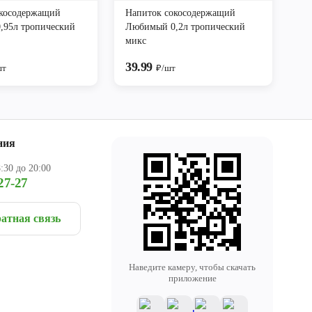
окосодержащий
Напиток сокосодержащий
,95л тропический
Любимый 0,2л тропический
микс
39.99
шт
₽/шт
ния
:30 до 20:00
27-27
атная связь
Наведите камеру, чтобы скачать
приложение