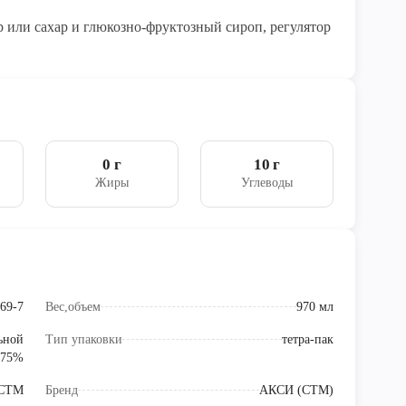
р или сахар и глюкозно-фруктозный сироп, регулятор
0 г
10 г
Жиры
Углеводы
69-7
Вес,объем
970 мл
льной
Тип упаковки
тетра-пак
 75%
СТМ
Бренд
АКСИ (СТМ)