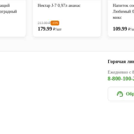
жащий
Нектар J-7 0,97л ананас
Напиток с
оградный
Любимый 0
микс
213.00
₽
-15%
179.99
109.99
₽/шт
₽/
Горячая ли
Ежедневно с 8
8-800-100-
Обр