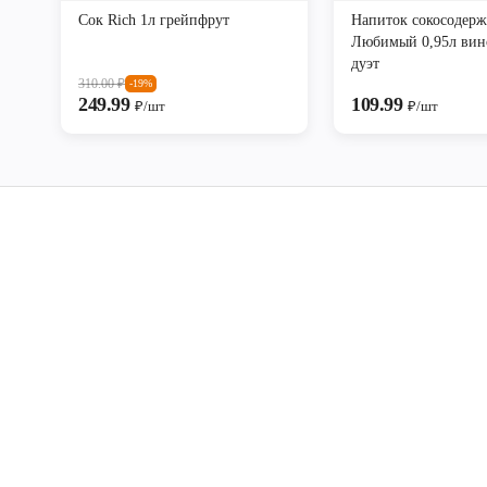
Сок Rich 1л грейпфрут
Напиток сокосодер
Любимый 0,95л вин
дуэт
310.00
₽
-19%
249.99
109.99
₽/шт
₽/шт