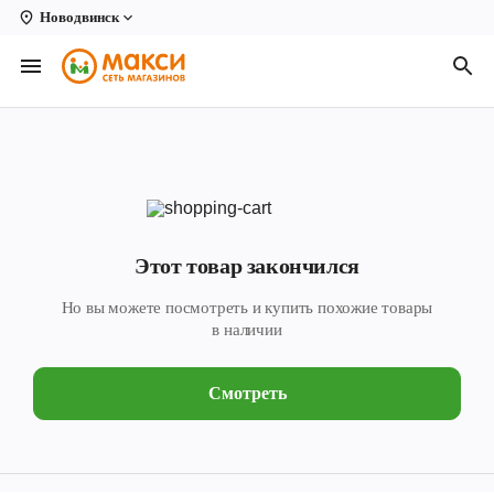
Новодвинск
Вологда
Архангельск
Великий Устюг
Киров
Кирово-Чепецк
Этот товар закончился
Коряжма
Но вы можете посмотреть и купить похожие товары
Котлас
в наличии
Новодвинск
Смотреть
Рыбинск
Северодвинск