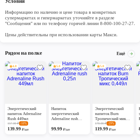
Условия
Информацию по наличию и цене товара в конкретных 
супермаркетах и гипермаркетах уточняйте в разделе 
"Сообщения" или по телефону горячей линии 8-800-100-27-27. 

Цены действительны при использовании карты Макси.
Рядом на полке
Ещё
4.8
5.0
5.0
Энергетический
Напиток
Энергетический
напиток Adrenaline
энергетический
напиток Burn
Rush 449мл
Adrenaline rush
Тропический микс
0,25л
0,449л
157.00
₽
170.00
₽
-10%
-29%
139.99
99.99
119.99
₽/шт
₽/шт
₽/шт