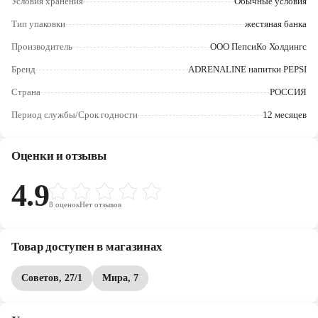
Условия хранения
Обычные условия
Череповец
Тип упаковки
жестяная банка
Ярославль
Производитель
ООО ПепсиКо Холдингс
Бренд
ADRENALINE напитки PEPSI
Страна
РОССИЯ
Период службы/Срок годности
12 месяцев
Оценки и отзывы
4.9
8
оценок
Нет отзывов
Товар доступен в магазинах
Советов, 27/1
Мира, 7