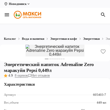
Новодвинск
Вологда
Архангельск
Великий Устюг
Каталог
Вода и напитки
Энергетики и кофе
Энергетики
Эн
Киров
Кирово-Чепецк
Коряжма
Энергетический напиток Adrenaline Zero
маракуйя Pepsi 0,449л
Котлас
4.9
8 оценок
Нет отзывов
Новодвинск
Характеристики
Рыбинск
Артикул
605403-7
Северодвинск
Вес,объем
449 мл