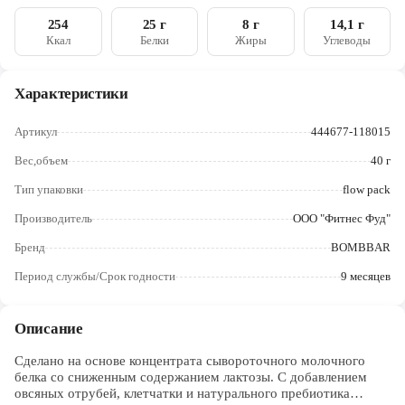
кислота), эмульгатор (соевый лецитин), антиокислитель
Череповец
(аскорбиновая кислота), подсластитель (сукралоза),
254
25 г
8 г
14,1 г
консервант (сорбат калия). Внимание, продукт содержит
Ккал
Белки
Жиры
Углеводы
Ярославль
натуральные ягоды и может содержать косточки вишни!
Содержит глютен. Содержит эритрит, при чрезмерном
употреблении может оказывать слабительное действие
Характеристики
Может содержать незначительное количество арахиса,
миндаля, кешью, фундука, фисташки, грецкого ореха.
Артикул
444677-118015
Вес,объем
40 г
Тип упаковки
flow pack
Производитель
ООО "Фитнес Фуд"
Бренд
BOMBBAR
Период службы/Срок годности
9 месяцев
Описание
Сделано на основе концентрата сывороточного молочного
белка со сниженным содержанием лактозы. С добавлением
овсяных отрубей, клетчатки и натурального пребиотика