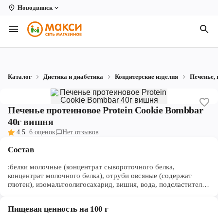
Новодвинск
Вологда
Архангельск
Великий Устюг
Каталог
Диетика и диабетика
Кондитерские изделия
Печенье, 
Киров
Кирово-Чепецк
Печенье протеиновое Protein Cookie Bombbar
40г вишня
Коряжма
4.5
6 оценок
Нет отзывов
Котлас
Состав
Новодвинск
:белки молочные (концентрат сывороточного белка,
концентрат молочного белка), отруби овсяные (содержат
Рыбинск
глютен), изомальтоолигосахарид, вишня, вода, подсластитель
(эритрит), растительное масло, продукты яичные (меланж
яичный), соль, ароматизаторы натуральные, регуляторы
Северодвинск
Пищевая ценность на 100 г
кислотности (гидрокарбонат натрия (сода пищевая), лимонная