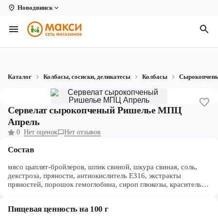
Новодвинск
Вологда
Архангельск
Великий Устюг
Каталог
Колбасы, сосиски, деликатесы
Колбасы
Сырокопчен
Киров
Кирово-Чепецк
Сервелат сырокопченый Ришелье МПЦ
Апрель
Коряжма
0
Нет оценок
Нет отзывов
Котлас
Состав
Новодвинск
мясо цыплят-бройлеров, шпик свиной, шкура свиная, соль,
декстроза, пряности, антиокислитель Е316, экстракты
Рыбинск
пряностей, порошок гемоглобина, сироп глюкозы, краситель
кармин, стартовые культуры микроорганизмов, фиксатор
окраски Е 250
Северодвинск
Пищевая ценность на 100 г