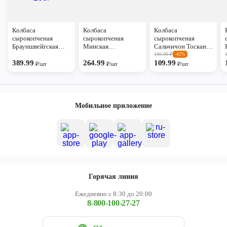
Колбаса
Колбаса
Колбаса
сырокопченая
сырокопченая
сырокопченая
Брауншвейгская
Минская
Сальчичон Тоскана
Вологодский
Агромясопром 210г
Иней 100г
190.00
₽
-42%
мясокомбинат 200г
389.99
264.99
109.99
₽/шт
₽/шт
₽/шт
Мобильное приложение
Горячая линия
Ежедневно с 8:30 до 20:00
8-800-100-27-27