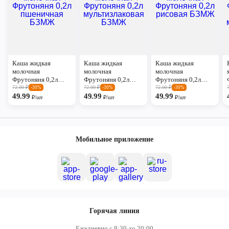
Каша жидкая
Каша жидкая
Каша жидкая
молочная
молочная
молочная
Фрутоняня 0,2л
Фрутоняня 0,2л
Фрутоняня 0,2л
пшеничная БЗМЖ
мультизлаковая
рисовая БЗМЖ
72.00
₽
72.00
₽
72.00
₽
-30%
-30%
-30%
49.99
БЗМЖ
49.99
49.99
₽/шт
₽/шт
₽/шт
Мобильное приложение
Горячая линия
Ежедневно с 8:30 до 20:00