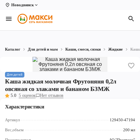
Новодвинск
Вологда
Архангельск
Великий Устюг
Каталог
Для детей и мам
Каши, смеси, снэки
Жидкие
Каша
Киров
Кирово-Чепецк
Для детей
Коряжма
Каша жидкая молочная Фрутоняня 0,2л
овсяная со злаками и бананом БЗМЖ
Котлас
5.0
5 оценок
Нет отзывов
Новодвинск
Характеристики
Рыбинск
Артикул
129450-47194
Вес,объем
200 мл
Северодвинск
Производитель
АО "Прогресс"